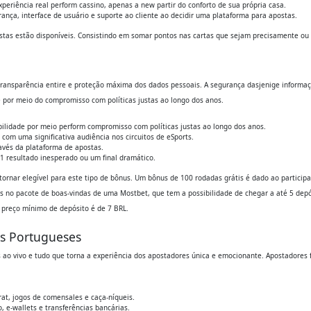
eriência real perform cassino, apenas a new partir do conforto de sua própria casa.
nça, interface de usuário e suporte ao cliente ao decidir uma plataforma para apostas.
ostas estão disponíveis. Consistindo em somar pontos nas cartas que sejam precisamente ou 
ansparência entire e proteção máxima dos dados pessoais. A segurança dasjenige informaçõe
e por meio do compromisso com políticas justas ao longo dos anos.
bilidade por meio perform compromisso com políticas justas ao longo dos anos.
com uma significativa audiência nos circuitos de eSports.
avés da plataforma de apostas.
1 resultado inesperado ou um final dramático.
ornar elegível para este tipo de bônus. Um bônus de 100 rodadas grátis é dado ao particip
os no pacote de boas-vindas de uma Mostbet, que tem a possibilidade de chegar a até 5 de
o preço mínimo de depósito é de 7 BRL.
es Portugueses
s ao vivo e tudo que torna a experiência dos apostadores única e emocionante. Apostadores 
rat, jogos de comensales e caça-níqueis.
 e-wallets e transferências bancárias.