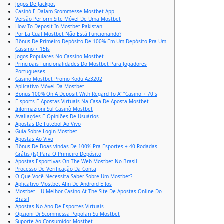
Jogos De Jackpot
Casinò E Dalam Scommesse Mostbet App
Versão Perform Site Móvel De Uma Mostbet
How To Deposit In Mostbet Pakistan
Por La Cual Mostbet Não Está Funcionando?
Bônus De Primeiro Depósito De 100% Em Um Depósito Pra Um
Cassino + 15fs
Jogos Populares No Cassino Mostbet
Principais Funcionalidades Do Mostbet Para Jogadores
Portugueses
Casino Mostbet Promo Kodu Az3202
Aplicativo Móvel Da Mostbet
Bonus 100% On A Deposit With Regard To A” “Casino + 70fs
E-sports E Apostas Virtuais Na Casa De Aposta Mostbet
Informazioni Sul Casinò Mostbet
Avaliações E Opiniões De Usuários
Apostas De Futebol Ao Vivo
Guia Sobre Login Mostbet
Apostas Ao Vivo
Bônus De Boas-vindas De 100% Pra Esportes + 40 Rodadas
Grátis (fs) Para O Primeiro Depósito
Apostas Esportivas On The Web Mostbet No Brasil
Processo De Verificação Da Conta
O Que Você Necessita Saber Sobre Um Mostbet?
Aplicativo Mostbet Afin De Android E Ios
Mostbet – U Melhor Casino At The Site De Apostas Online Do
Brasil
Apostas No Ano De Esportes Virtuais
Opzioni Di Scommessa Popolari Su Mostbet
Suporte Ao Consumidor Mostbet