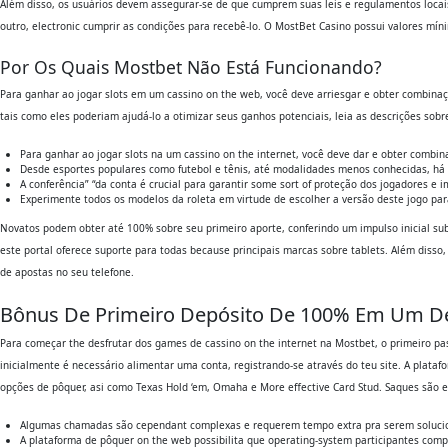
Além disso, os usuários devem assegurar-se de que cumprem suas leis e regulamentos locai
outro, electronic cumprir as condições para recebê-lo. O MostBet Casino possui valores mí
Por Os Quais Mostbet Não Está Funcionando?
Para ganhar ao jogar slots em um cassino on the web, você deve arriesgar e obter combin
tais como eles poderiam ajudá-lo a otimizar seus ganhos potenciais, leia as descrições sob
Para ganhar ao jogar slots na um cassino on the internet, você deve dar e obter combin
Desde esportes populares como futebol e tênis, até modalidades menos conhecidas, há 
A conferência” “da conta é crucial para garantir some sort of proteção dos jogadores e i
Experimente todos os modelos da roleta em virtude de escolher a versão deste jogo par
Novatos podem obter até 100% sobre seu primeiro aporte, conferindo um impulso inicial subs
este portal oferece suporte para todas because principais marcas sobre tablets. Além dis
de apostas no seu telefone.
Bônus De Primeiro Depósito De 100% Em Um De
Para começar the desfrutar dos games de cassino on the internet na Mostbet, o primeiro passo
inicialmente é necessário alimentar uma conta, registrando-se através do teu site. A plataf
opções de pôquer, asi como Texas Hold ‘em, Omaha e More effective Card Stud. Saques são e
Algumas chamadas são cependant complexas e requerem tempo extra pra serem soluci
A plataforma de pôquer on the web possibilita que operating-system participantes comp