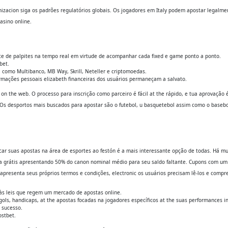
izacion siga os padrões regulatórios globais. Os jogadores em Italy podem apostar legalme
asino online.
.
e de palpites na tempo real em virtude de acompanhar cada fixed e game ponto a ponto.
bet.
como Multibanco, MB Way, Skrill, Neteller e criptomoedas.
rmações pessoais elizabeth financeiras dos usuários permaneçam a salvato.
on the web. O processo para inscrição como parceiro é fácil at the rápido, e tua aprovaçã
Os desportos mais buscados para apostar são o futebol, u basquetebol assim como o basebol
ar suas apostas na área de esportes ao festón é a mais interessante opção de todas. Há mui
a grátis apresentando 50% do canon nominal médio para seu saldo faltante. Cupons com um 
apresenta seus próprios termos e condições, electronic os usuários precisam lê-los e compre
às leis que regem um mercado de apostas online.
ls, handicaps, at the apostas focadas na jogadores específicos at the suas performances i
 sucesso.
ostbet.