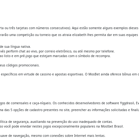
rta ou três tarjetas com números consecutivos). Aqui estão somente alguns exemplos dieses
rarão uma competição ou torneio que os atraia elizabeth lhes permita dar em suas equipes e
e sua língua nativa.
vés perform chat ao vivo, por correio eletrônico, ou até mesmo por telefone.
 ao listo e em pré-jogo que estejam marcadas com o símbolo de recompra.
seus códigos promocionais.
e específicos em virtude de cassino e apostas esportivas. O MosBet ainda oferece bônus em 
 jogos de comensales e caça-níqueis. Os conhecidos desenvolvedores de software Yggdrasil, 
ma das 5 opções de cadastro presentes no site, preencher as informações solicitadas e final
lítica de segurança, auxiliando na prevenção do uso inadequado de contas.
so você pode envidar nestes jogos excepcionalmente populares na Mostbet Brasil.
 suave de navegação, mesmo com conexões sobre Internet mais lentas.