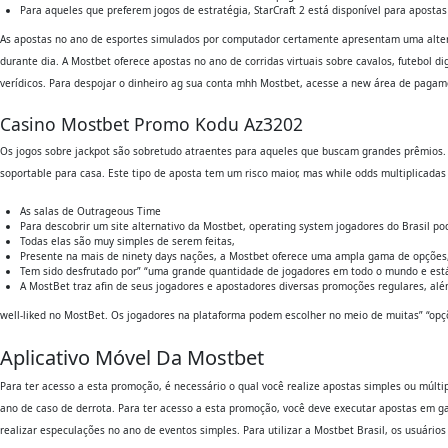
Para aqueles que preferem jogos de estratégia, StarCraft 2 está disponível para aposta
As apostas no ano de esportes simulados por computador certamente apresentam uma alterna
durante dia. A Mostbet oferece apostas no ano de corridas virtuais sobre cavalos, futebol d
verídicos. Para despojar o dinheiro ag sua conta mhh Mostbet, acesse a new área de pagame
Casino Mostbet Promo Kodu Az3202
Os jogos sobre jackpot são sobretudo atraentes para aqueles que buscam grandes prêmios. 
soportable para casa. Este tipo de aposta tem um risco maior, mas while odds multiplicada
As salas de Outrageous Time
Para descobrir um site alternativo da Mostbet, operating system jogadores do Brasil pod
Todas elas são muy simples de serem feitas,
Presente na mais de ninety days nações, a Mostbet oferece uma ampla gama de opções, i
Tem sido desfrutado por” “uma grande quantidade de jogadores em todo o mundo e está 
A MostBet traz afin de seus jogadores e apostadores diversas promoções regulares, al
well-liked no MostBet. Os jogadores na plataforma podem escolher no meio de muitas” “opçõe
Aplicativo Móvel Da Mostbet
Para ter acesso a esta promoção, é necessário o qual você realize apostas simples ou múlt
ano de caso de derrota. Para ter acesso a esta promoção, você deve executar apostas em gam
realizar especulações no ano de eventos simples. Para utilizar a Mostbet Brasil, os usuário