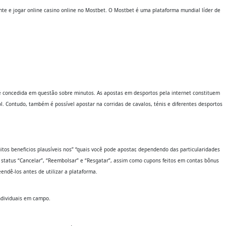
nte e jogar online casino online no Mostbet. O Mostbet é uma plataforma mundial líder de
o é concedida em questão sobre minutos. As apostas em desportos pela internet constituem
. Contudo, também é possível apostar na corridas de cavalos, ténis e diferentes desportos
tos beneficios plausíveis nos” “quais você pode apostar, dependendo das particularidades
status “Cancelar”, “Reembolsar” e “Resgatar”, assim como cupons feitos em contas bônus
endê-los antes de utilizar a plataforma.
ndividuais em campo.