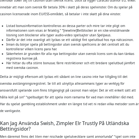
svenskar söker sej till casinon utan svensk licens. Dock så ligger Curacao utanför EU, vilket
innebär att man som svensk får betala 30% i skatt på deras spelvinster. Om du spelar på
casinon licenserade inom EU/ESS-området, så betalar i inte skatt på dina vinster.
Listad bonusinformation kontrolleras av dessa parter och mire tar inte pligt om
informationen som visas är felaktig.” “[newline]Betblocker är en icke-vinstdrivande
lösning som blockerar alla typer audio-video spelsajter utan Spelpaus.
Därför är det inte ovanligt att lyckas se ett väldigt fint spelutbud hos nya nätcasinon.
Innan du börjar spela på bettingsidor utan svensk spellicens är det centralt att du
kontrollerar vilken licens para har.
Säkerheten är grunden för alla nya bettingsidor utan svensk licens som du kan tänkas
registrera burrow på.
Här hittar du ofta större bonusar, färre restriktioner och ett bredare spelutbud jämfört
med svenska casinon.
Detta är möjligt eftersom att lyckas ett sådant on line casino inte har tillgång till det
svenska avstängningsregistret. Se till att utnyttja allesammans typer av verktyg för
ansvarsfullt spelande som finns tillgängligt på casinot man väljer. Det är ett enkelt sätt att
hålla koll på sin” “spelbudget för att spela inom ramarna för vad man innehåller råd med.
Har du spelat gambling establishment under en längre tid vet ni redan vilka metoder som är
de vanligaste.
Kan Jag Använda Swish, Zimpler Elr Trustly På Utländska
Bettingsidor?
Men däremot finns det liten mer nischade spelutvecklare samt annorlunda” “spel som inte