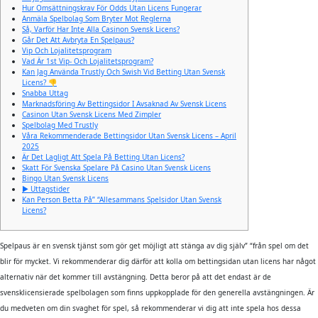
Hur Omsättningskrav För Odds Utan Licens Fungerar
Anmäla Spelbolag Som Bryter Mot Reglerna
Så, Varför Har Inte Alla Casinon Svensk Licens?
Går Det Att Avbryta En Spelpaus?
Vip Och Lojalitetsprogram
Vad Är 1st Vip- Och Lojalitetsprogram?
Kan Jag Använda Trustly Och Swish Vid Betting Utan Svensk
Licens? 👎
Snabba Uttag
Marknadsföring Av Bettingsidor I Avsaknad Av Svensk Licens
Casinon Utan Svensk Licens Med Zimpler
Spelbolag Med Trustly
Våra Rekommenderade Bettingsidor Utan Svensk Licens – April
2025
Är Det Lagligt Att Spela På Betting Utan Licens?
Skatt För Svenska Spelare På Casino Utan Svensk Licens
Bingo Utan Svensk Licens
▶️ Uttagstider
Kan Person Betta På” “Allesammans Spelsidor Utan Svensk
Licens?
Spelpaus är en svensk tjänst som gör get möjligt att stänga av dig själv” “från spel om det
blir för mycket. Vi rekommenderar dig därför att kolla om bettingsidan utan licens har något
alternativ när det kommer till avstängning. Detta beror på att det endast är de
svensklicensierade spelbolagen som finns uppkopplade för den generella avstängningen. Är
du medveten om din svaghet för spel, så rekommenderar vi dig att inte spela hos dessa