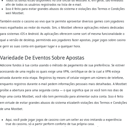
Todos os bônus estão disponíveis no site oficial do MostBet e, em geral, são enviados
afin de todos os usuários registrados na lista de e-mail.
Isso é feito para evitar grandes abusos do sistema e violações dos Termos e Condições
weil Mostbet.
Também existe o cassino ao vivo que te permite aproveitar diversos games com jogadores
reais espalhados ao redor do mundo. Sim, o Mostbet oferece aplicações móveis dedicadas
para sistemas iOS e Android. As aplicações oferecem some sort of mesma funcionalidade o
qual a versão de desktop, permitindo aos jogadores fazer apostas, jogar jogos sobre casino
e gerir as suas conta em qualquer lugar e a qualquer hora.
Variedade De Eventos Sobre Apostas
Adicione fundos à tua conta usando o método de pagamento de sua preferência. Se estiver
acessando de uma região os quais exige uma VPN, certifique-se de la cual a VPN esteja
ativada durante esta etapa. Registros by means of celular exigem um número de telefone,
enquanto registros durante e-mail pedem informações pessoais mais detalhadas. A Mostbet
proíbe a abertura para uma segunda conta — o que significa que ze você tem nos dias de
hoje uma conta Mostbet, você não tem permissão para alimentar outra conta. Isso é feito
em virtude de evitar grandes abusos do sistema elizabeth violações dos Termos e Condições
de uma Mostbet.
Aqui, você pode jogar jogos de cassino com um seller ao vivo imitando a experiência
true do cassino, só a partir perform conforto de tua própria casa.