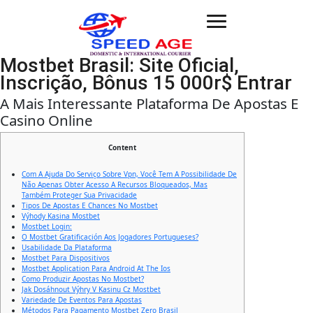
Toggle
navigation
Mostbet Brasil: Site Oficial,
Inscrição, Bônus 15 000r$ Entrar
A Mais Interessante Plataforma De Apostas E
Casino Online
Content
Com A Ajuda Do Serviço Sobre Vpn, Você Tem A Possibilidade De
Não Apenas Obter Acesso A Recursos Bloqueados, Mas
Também Proteger Sua Privacidade
Tipos De Apostas E Chances No Mostbet
Výhody Kasina Mostbet
Mostbet Login:
O Mostbet Gratificación Aos Jogadores Portugueses?
Usabilidade Da Plataforma
Mostbet Para Dispositivos
Mostbet Application Para Android At The Ios
Como Produzir Apostas No Mostbet?
Jak Dosáhnout Výhry V Kasinu Cz Mostbet
Variedade De Eventos Para Apostas
Métodos Para Pagamento Mostbet Zero Brasil