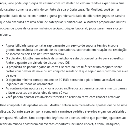
Aqui, você pode jogar jogos de cassino com um dealer ao vivo imitando a experiência true
do cassino, somente a partir do conforto de sua própria casa. Na Mostbet, você tem a
possibilidade de selecionar entre alguma grande variedade de diferentes jogos de cassino
que são divididos em uma série de categorias significativas. A Mostbet proporciona muitas
opções de jogos de cassino, incluindo jackpot, pôquer, baccarat, jogos para mesa e caça-
níqueis.
A possibilidade para contatar rapidamente um serviço de suporte técnico é sobre
grande importância em virtude de os apostadores, sobretudo em relação the resolução
de inconveniencias de natureza financeira.
O aplicativo Mostbet em virtude de smartphone está disponível tanto para aparelhos
Android quanto em virtude de dispositivos iOS.
O propósito do popular game de cartas Bacará no Brasil é” “criar um conjunto sobre
cartas com o valor de nove ou um conjunto residencial que seja o mais próximo possível
de nove.
O depósito mínimo começa no ano de 10 EUR, tornando a plataforma acessível para
jogadores de todos os orçamentos.
Ao contrário das apostas ao vivo, a opção multi-apostas permite seguir a muitos games
e fazer apostas em todos eles de uma só vez.
Você poderá apostar em diversos torneios ao redor da terra com chances atrativos.
Uma companhia de apostas online, Mostbet entrou zero mercado de apostas online há uma
década. Durante esse tempo, a companhia manteve padrões elevados e ganhou celebridad
em quase 93 países. Uma companhia legítima de apostas online que permite jogadores ao
redor do mundo apostarem em eventos esportivos incluindo cricket, futebol, basquete,