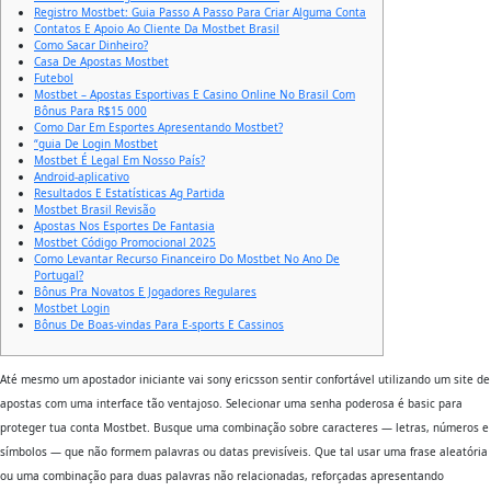
Registro Mostbet: Guia Passo A Passo Para Criar Alguma Conta
Contatos E Apoio Ao Cliente Da Mostbet Brasil
Como Sacar Dinheiro?
Casa De Apostas Mostbet
Futebol
Mostbet – Apostas Esportivas E Casino Online No Brasil Com
Bônus Para R$15 000
Como Dar Em Esportes Apresentando Mostbet?
“guia De Login Mostbet
Mostbet É Legal Em Nosso País?
Android-aplicativo
Resultados E Estatísticas Ag Partida
Mostbet Brasil Revisão
Apostas Nos Esportes De Fantasia
Mostbet Código Promocional 2025
Como Levantar Recurso Financeiro Do Mostbet No Ano De
Portugal?
Bônus Pra Novatos E Jogadores Regulares
Mostbet Login
Bônus De Boas-vindas Para E-sports E Cassinos
Até mesmo um apostador iniciante vai sony ericsson sentir confortável utilizando um site de
apostas com uma interface tão ventajoso. Selecionar uma senha poderosa é basic para
proteger tua conta Mostbet. Busque uma combinação sobre caracteres — letras, números e
símbolos — que não formem palavras ou datas previsíveis. Que tal usar uma frase aleatória
ou uma combinação para duas palavras não relacionadas, reforçadas apresentando