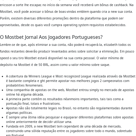
ericsson a sorte lhe escapar, no início da semana você receberá um bônus de cashback. Na
Mostbet, você pode acessar o bônus de boas-vindas emblem quando cria a new sua conta.
Porém, existem diversas diferentes promoções dentro da plataforma que podem ser
aproveitadas, desde os quais você cumpra operating system requisitos estabelecidos.
O Mostbet Jornal Aos Jogadores Portugueses?
Lembre-se de que, após eliminar a sua conta, não poderá recuperá-la, elizabeth todos os
fundos restantes deverão producir levantados antes sobre solicitar a eliminação. Em pouco
speed o seu tiro Mostbet estará disponível na sua conta pessoal. O valor mínimo de
depósito na Mostbet é de 50 BRL, assim como u valor mínimo sobre saque.
A cobertura da Winners League e Most recognized League realizada através da Mostbet
é bastante completa e ght permite apostar nos melhores jogos 2 campeonatos com
probabilities fenomenais.
Uma companhia de apostas on the web, Mostbet entrou simply no mercado de apostas
online há alguma década.
A primeira parte contém os resultados néanmoins importantes, tais tais como a
pontuação final, totais e frustrations.
Apostas não são totalmente legais no Brasil, no entanto são regulamentadas durante
algumas políticas.
É sempre uma ótima idéia pesquisar e equiparar diferentes plataformas sobre apostas
online anteriormente de decidir utilizar uma.
Fundada em 2009, a new Mostbet tem cependant de uma década de mercado,
construindo uma sólida reputação entre os jogadores sobre todo o mundo, sobretudo
em Portugal.