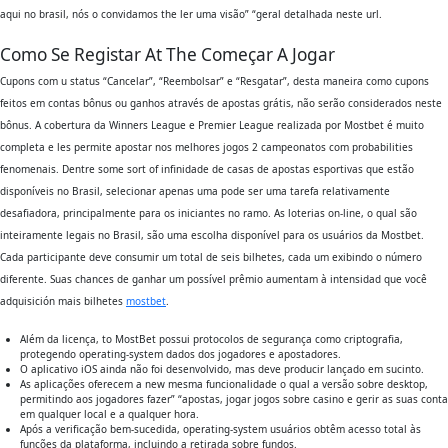
aqui no brasil, nós o convidamos the ler uma visão” “geral detalhada neste url.
Como Se Registar At The Começar A Jogar
Cupons com u status “Cancelar”, “Reembolsar” e “Resgatar”, desta maneira como cupons
feitos em contas bônus ou ganhos através de apostas grátis, não serão considerados neste
bônus. A cobertura da Winners League e Premier League realizada por Mostbet é muito
completa e les permite apostar nos melhores jogos 2 campeonatos com probabilities
fenomenais. Dentre some sort of infinidade de casas de apostas esportivas que estão
disponíveis no Brasil, selecionar apenas uma pode ser uma tarefa relativamente
desafiadora, principalmente para os iniciantes no ramo. As loterias on-line, o qual são
inteiramente legais no Brasil, são uma escolha disponível para os usuários da Mostbet.
Cada participante deve consumir um total de seis bilhetes, cada um exibindo o número
diferente. Suas chances de ganhar um possível prêmio aumentam à intensidad que você
adquisición mais bilhetes
mostbet
.
Além da licença, to MostBet possui protocolos de segurança como criptografia,
protegendo operating-system dados dos jogadores e apostadores.
O aplicativo iOS ainda não foi desenvolvido, mas deve producir lançado em sucinto.
As aplicações oferecem a new mesma funcionalidade o qual a versão sobre desktop,
permitindo aos jogadores fazer” “apostas, jogar jogos sobre casino e gerir as suas conta
em qualquer local e a qualquer hora.
Após a verificação bem-sucedida, operating-system usuários obtêm acesso total às
funções da plataforma, incluindo a retirada sobre fundos.