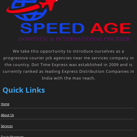
We take this opportunity to introduce ourselves as a
progressive courier job agencies near me services company in
the country. Dot Time Express was established in 2009 and is
currently ranked as leading Express Distribution Companies in
India with the max reach.
Quick Links
Home
About Us
Services