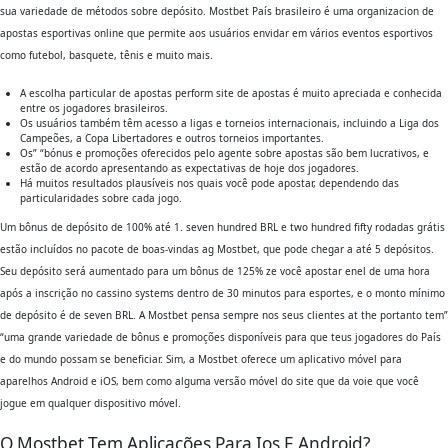
sua variedade de métodos sobre depósito. Mostbet País brasileiro é uma organizacion de
apostas esportivas online que permite aos usuários envidar em vários eventos esportivos
como futebol, basquete, tênis e muito mais.
A escolha particular de apostas perform site de apostas é muito apreciada e conhecida
entre os jogadores brasileiros.
Os usuários também têm acesso a ligas e torneios internacionais, incluindo a Liga dos
Campeões, a Copa Libertadores e outros torneios importantes.
Os” “bónus e promoções oferecidos pelo agente sobre apostas são bem lucrativos, e
estão de acordo apresentando as expectativas de hoje dos jogadores.
Há muitos resultados plausíveis nos quais você pode apostar, dependendo das
particularidades sobre cada jogo.
Um bônus de depósito de 100% até 1. seven hundred BRL e two hundred fifty rodadas grátis
estão incluídos no pacote de boas-vindas ag Mostbet, que pode chegar a até 5 depósitos.
Seu depósito será aumentado para um bônus de 125% ze você apostar enel de uma hora
após a inscrição no cassino systems dentro de 30 minutos para esportes, e o monto mínimo
de depósito é de seven BRL. A Mostbet pensa sempre nos seus clientes at the portanto tem”
“uma grande variedade de bônus e promoções disponíveis para que teus jogadores do País
e do mundo possam se beneficiar. Sim, a Mostbet oferece um aplicativo móvel para
aparelhos Android e iOS, bem como alguma versão móvel do site que da voie que você
jogue em qualquer dispositivo móvel.
O Mostbet Tem Aplicações Para Ios E Android?