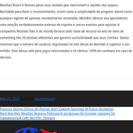
Mostbet Brasil é famoso pelos teus reviews que mencionam a rapidez dos saques,
facilidade para fazer o reconocimiento, assim como a simplicidade da program. Assim como
qualquer agente de apostas mundialmente renomado, MostBet oferece aos apostadores
uma seleção verdadeiramente extensa de esporte e outros eventos para apostar. A
companhia Mostbet País e do mundo fornece todo clase de recurso no ano de mais de
something like 20 idiomas diferentes pra garantir acessibilidade aos seus clientes. Dados
mostram que u número de usuários registrados no site oficial do Mostbet é superior a um
milhão. Este bônus vale para jogos selecionados e te oferece 100% de cashback em caso de
derrota.
Posted
Author
Categories
May 22, 2025
speedage
Uncategorized
on
Post
Previous
Previous
Kasyno Online My Partner And I Zakłady Sportowe W Polsce Spinbetter
Next
post:
Next
Мостбет Mostbet Зеркало Рабочее И актуально На Сегодня, прохода На
navigation
post:
Официальный Сайт Мостбет Зеркало