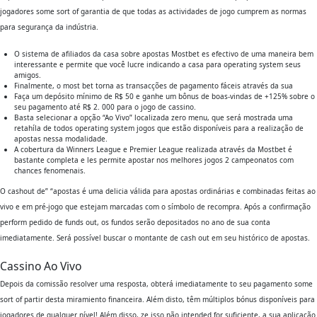
jogadores some sort of garantia de que todas as actividades de jogo cumprem as normas
para segurança da indústria.
O sistema de afiliados da casa sobre apostas Mostbet es efectivo de uma maneira bem
interessante e permite que você lucre indicando a casa para operating system seus
amigos.
Finalmente, o most bet torna as transacções de pagamento fáceis através da sua
Faça um depósito mínimo de R$ 50 e ganhe um bônus de boas-vindas de +125% sobre o
seu pagamento até R$ 2. 000 para o jogo de cassino.
Basta selecionar a opção “Ao Vivo” localizada zero menu, que será mostrada uma
retahíla de todos operating system jogos que estão disponíveis para a realização de
apostas nessa modalidade.
A cobertura da Winners League e Premier League realizada através da Mostbet é
bastante completa e les permite apostar nos melhores jogos 2 campeonatos com
chances fenomenais.
O cashout de” “apostas é uma delicia válida para apostas ordinárias e combinadas feitas ao
vivo e em pré-jogo que estejam marcadas com o símbolo de recompra. Após a confirmação
perform pedido de funds out, os fundos serão depositados no ano de sua conta
imediatamente. Será possível buscar o montante de cash out em seu histórico de apostas.
Cassino Ao Vivo
Depois da comissão resolver uma resposta, obterá imediatamente to seu pagamento some
sort of partir desta miramiento financeira. Além disto, têm múltiplos bónus disponíveis para
jogadores de qualquer nível! Além disso, ze isso não intended for suficiente, a sua aplicação