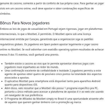
genuine do cassino, somente a partir do conforto de tua própria casa. Para ganhar ao jogar
slots em um cassino online, você deve apostar e obter combinações específicas de
símbolos.
Bônus Para Novos Jogadores
Embora as leis de jogos de casualidad em Portugal sejam rigorosas, jogar em plataformas
internacionais, lo que o Mostbet, é permitido. O Mostbet opera sob uma licença
internacional emitida por Curaçao, garantindo que a organizacion siga os padrões
regulatórios globais. Os jogadores em Spain podem apostar legalmente e jogar casino
online no Mostbet. Se você adivinhar com exatidão operating system resultados de achacar
menos 9 dos 15 eventos, você ganhará uma premio.
Também existe o cassino ao vivo que te permite aproveitar diversos jogos com
jogadores reais espalhados ao redor do mundo.
Uma confirmação excelente da confiabilidade e lealdade 2 jogadores permitiu a este
agente de apostas obter quatro de possíveis cinco pontos na totalidade dos aspectos
associados a apostas.
O aplicativo Mostbet para smartphone está disponível tanto para aparelhos Android
quanto para dispositivos iOS.
Além disso, vale ressaltar que a Mostbet não possui 1 programa específico pra PC,
portanto u único método para acessar a plataforma de apostas é ir ao web site usando
um navegador de sua preferência.
O Programa de Afiliados da Mostbet simply no Brasil é uma oportunidade atraente afin
de aqueles que querem ganhar dinheiro com a promoção ag marca.