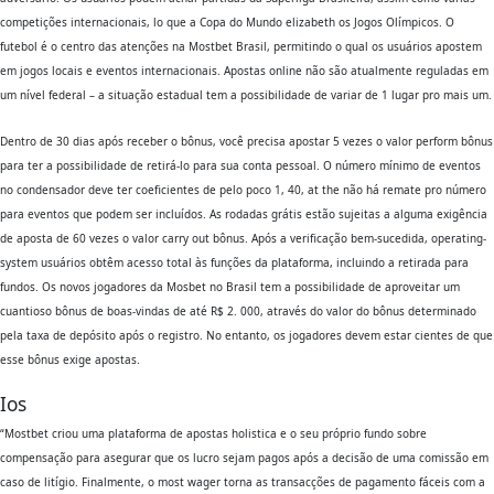
competições internacionais, lo que a Copa do Mundo elizabeth os Jogos Olímpicos. O
futebol é o centro das atenções na Mostbet Brasil, permitindo o qual os usuários apostem
em jogos locais e eventos internacionais. Apostas online não são atualmente reguladas em
um nível federal – a situação estadual tem a possibilidade de variar de 1 lugar pro mais um.
Dentro de 30 dias após receber o bônus, você precisa apostar 5 vezes o valor perform bônus
para ter a possibilidade de retirá-lo para sua conta pessoal. O número mínimo de eventos
no condensador deve ter coeficientes de pelo poco 1, 40, at the não há remate pro número
para eventos que podem ser incluídos. As rodadas grátis estão sujeitas a alguma exigência
de aposta de 60 vezes o valor carry out bônus. Após a verificação bem-sucedida, operating-
system usuários obtêm acesso total às funções da plataforma, incluindo a retirada para
fundos. Os novos jogadores da Mosbet no Brasil tem a possibilidade de aproveitar um
cuantioso bônus de boas-vindas de até R$ 2. 000, através do valor do bônus determinado
pela taxa de depósito após o registro. No entanto, os jogadores devem estar cientes de que
esse bônus exige apostas.
Ios
“Mostbet criou uma plataforma de apostas holistica e o seu próprio fundo sobre
compensação para asegurar que os lucro sejam pagos após a decisão de uma comissão em
caso de litígio. Finalmente, o most wager torna as transacções de pagamento fáceis com a