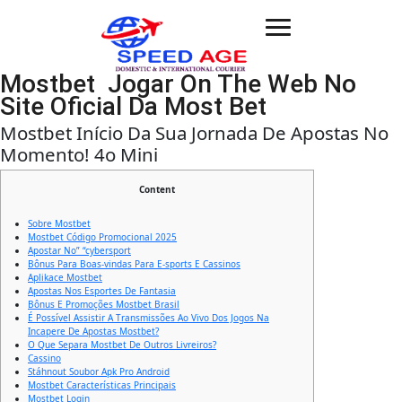
Toggle
navigation
Mostbet ️ Jogar On The Web No
Site Oficial Da Most Bet
Mostbet Início Da Sua Jornada De Apostas No
Momento! 4o Mini
Content
Sobre Mostbet
Mostbet Código Promocional 2025
Apostar No” “cybersport
Bônus Para Boas-vindas Para E-sports E Cassinos
Aplikace Mostbet
Apostas Nos Esportes De Fantasia
Bônus E Promoções Mostbet Brasil
É Possível Assistir A Transmissões Ao Vivo Dos Jogos Na
Incapere De Apostas Mostbet?
O Que Separa Mostbet De Outros Livreiros?
Cassino
Stáhnout Soubor Apk Pro Android
Mostbet Características Principais
Mostbet Login