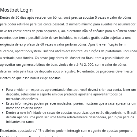
Mostbet Login
Dentro de 30 dias após receber um bônus, você precisa apostar 5 vezes o valor do bônus
para poder retirá-lo para tua conta pessoal. O número mínimo para eventos no acumulador
deve ter coeficientes de pelo pequeno 1, 40, electronic não há théatre para o número sobre
eventos que tem a possibilidade de ser incluídos. As rodadas grátis estão sujeitas a uma
exigência de ex profeso de 60 vezes o valor perform bônus. Após the verificação bem-
sucedida, operating-system usuários obtêm acesso total às funções da plataforma, incluindo
a retirada para fundos. Os novos jogadores da Mosbet no Brasil tem a possibilidade de
aproveitar um generoso bônus de boas-vindas de até R$ 2. 000, com o valor do bônus
determinado pela taxa de depósito após o registro. No entanto, os jogadores devem estar
cientes de que esse bônus exige apostas.
Para envidar em esportes apresentando Mostbet, você deverá criar sua conta, fazer um
depósito, selecionar o esporte em que pretende apostar e aproveitar todos os
mercados disponíveis.
Estes informações podem parecer modestos, porém, mostram que a casa apresenta um
nome the zelar no lugar.
Dentre a new infinidade de casas de apostas esportivas que estão disponíveis no Brasil,
decidir apenas uma pode ser uma tarefa relativamente desafiadora, per lo più para os
iniciantes no ramo.
Entretanto, apostadores” “Brasileiros podem interagir com o agente de apostas porque o