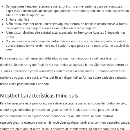
Os jogadores também recebem apostas grátis no aniversário, seguro para apostas
expressas e incentivos adicionais, que podem incluir bônus adicionais pelo uso ativo do
site elizabeth do aplicativo.
Embora não faça
Além disso, Mostbet oficial oferecem alguma pletora de bónus e recompensas a todos
os jogadores; quer sejam clientes existentes ou recém-chegados.
Além disto, Mostbet site estatal está associado ao Serviço de Apostas Independentes
(IBAS).
O ecuánime do popular jogo de cartas Bacará no Brasil é criar um conjunto de cartas
apresentando um valor de nove ou 1 conjunto que possa ser o mais próximo possível de
nove.
Para saques, normalmente são utilizados os mesmos métodos la cual para fazer um
depósito. Depois carry out final do suceso, todas as apostas feitas são resolvidas dentro de
30 dias e operating system vencedores podem concluir seus lucros. Buscando oferecer as
melhores opções para você, a Mostbet Brasil disponibiliza formas sobre cadastro variadas,
tendo cinco possibilidades ao todo.
Mostbet Características Principais
Para ter acesso a esta promoção, você deve executar apostas em jogos de futebol ao vivo,
ou pré-jogo, com odds principais ou iguais a new 2. 0. Mas atente-se, pois u valor da
intencionadamente não pode servir menor que R$ 40, 00 e você só pode realizar
especulações na eventos simples. Se você tiver qualquer problema com teu depósito, saque,
segurança ou qualquer outra coisa, a squadra de atendimento ao cliente fará tudo o que