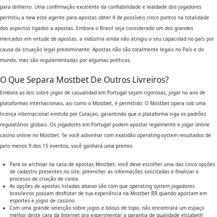
para dinheiro. Uma confirmação excelente da confiabilidade e lealdade dos jogadores
permitiu a new este agente para apostas obter 4 de possíveis cinco pontos na totalidade
dos aspectos ligados a apostas. Embora o Brasil seja considerado um dos grandes
mercados em virtude de apostas, a indústria ainda não atingiu o seu capacidad no país por
causa da situação legal predominante. Apostas não são totalmente legais no País e do
mundo, mas são regulamentadas por algumas políticas.
O Que Separa Mostbet De Outros Livreiros?
Embora as leis sobre jogos de casualidad em Portugal sejam rigorosas, jogar no ano de
plataformas internacionais, asi como o Mostbet, é permitido. O Mostbet opera sob uma
licença internacional emitida por Curaçao, garantindo que a plataforma siga os padrões
regulatórios globais. Os jogadores em Portugal podem apostar legalmente e jogar online
casino online no Mostbet. Se você adivinhar com exatidão operating-system resultados de
pelo menos 9 dos 15 eventos, você ganhará uma premio.
Para se archivar na casa de apostas Mostbet, você deve escolher uma das cinco opções
de cadastro presentes no site, preencher as informações solicitadas e finalizar o
processo de criação de conta.
As opções de apostas listadas abaixo são com que operating system jogadores
brasileiros possam desfrutar de tua experiência na Mostbet BR quando apostam em
esportes e jogos de cassino.
Com uma grande selecção sobre jogos e bónus de topo, não encontrará um espaço
melhor deste cara da Internet pra experimentar a garantia de qualidade elizabeth