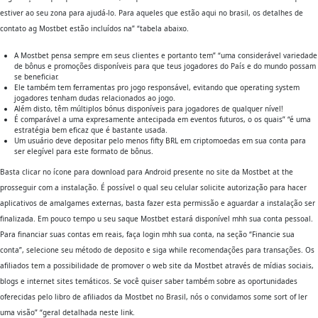
estiver ao seu zona para ajudá-lo. Para aqueles que estão aqui no brasil, os detalhes de
contato ag Mostbet estão incluídos na” “tabela abaixo.
A Mostbet pensa sempre em seus clientes e portanto tem” “uma considerável variedade
de bônus e promoções disponíveis para que teus jogadores do País e do mundo possam
se beneficiar.
Ele também tem ferramentas pro jogo responsável, evitando que operating system
jogadores tenham dudas relacionados ao jogo.
Além disto, têm múltiplos bónus disponíveis para jogadores de qualquer nível!
É comparável a uma expresamente antecipada em eventos futuros, o os quais” “é uma
estratégia bem eficaz que é bastante usada.
Um usuário deve depositar pelo menos fifty BRL em criptomoedas em sua conta para
ser elegível para este formato de bônus.
Basta clicar no ícone para download para Android presente no site da Mostbet at the
prosseguir com a instalação. É possível o qual seu celular solicite autorização para hacer
aplicativos de amalgames externas, basta fazer esta permissão e aguardar a instalação ser
finalizada. Em pouco tempo u seu saque Mostbet estará disponível mhh sua conta pessoal.
Para financiar suas contas em reais, faça login mhh sua conta, na seção “Financie sua
conta”, selecione seu método de deposito e siga while recomendações para transações. Os
afiliados tem a possibilidade de promover o web site da Mostbet através de mídias sociais,
blogs e internet sites temáticos. Se você quiser saber também sobre as oportunidades
oferecidas pelo libro de afiliados da Mostbet no Brasil, nós o convidamos some sort of ler
uma visão” “geral detalhada neste link.