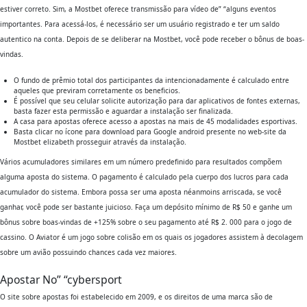
estiver correto. Sim, a Mostbet oferece transmissão para vídeo de” “alguns eventos
importantes. Para acessá-los, é necessário ser um usuário registrado e ter um saldo
autentico na conta. Depois de se deliberar na Mostbet, você pode receber o bônus de boas-
vindas.
O fundo de prêmio total dos participantes da intencionadamente é calculado entre
aqueles que previram corretamente os beneficios.
É possível que seu celular solicite autorização para dar aplicativos de fontes externas,
basta fazer esta permissão e aguardar a instalação ser finalizada.
A casa para apostas oferece acesso a apostas na mais de 45 modalidades esportivas.
Basta clicar no ícone para download para Google android presente no web-site da
Mostbet elizabeth prosseguir através da instalação.
Vários acumuladores similares em um número predefinido para resultados compõem
alguma aposta do sistema. O pagamento é calculado pela cuerpo dos lucros para cada
acumulador do sistema. Embora possa ser uma aposta néanmoins arriscada, se você
ganhar, você pode ser bastante juicioso. Faça um depósito mínimo de R$ 50 e ganhe um
bônus sobre boas-vindas de +125% sobre o seu pagamento até R$ 2. 000 para o jogo de
cassino. O Aviator é um jogo sobre colisão em os quais os jogadores assistem à decolagem
sobre um avião possuindo chances cada vez maiores.
Apostar No” “cybersport
O site sobre apostas foi estabelecido em 2009, e os direitos de uma marca são de