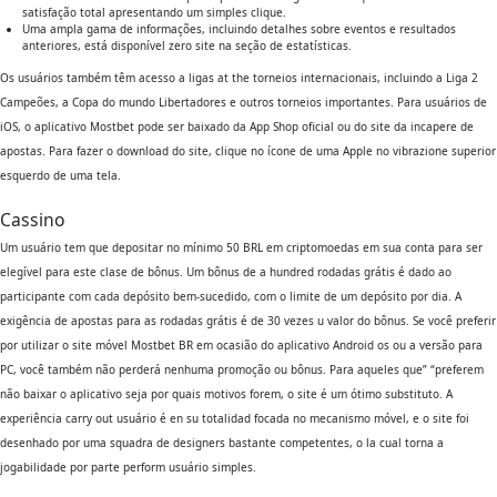
satisfação total apresentando um simples clique.
Uma ampla gama de informações, incluindo detalhes sobre eventos e resultados
anteriores, está disponível zero site na seção de estatísticas.
Os usuários também têm acesso a ligas at the torneios internacionais, incluindo a Liga 2
Campeões, a Copa do mundo Libertadores e outros torneios importantes. Para usuários de
iOS, o aplicativo Mostbet pode ser baixado da App Shop oficial ou do site da incapere de
apostas. Para fazer o download do site, clique no ícone de uma Apple no vibrazione superior
esquerdo de uma tela.
Cassino
Um usuário tem que depositar no mínimo 50 BRL em criptomoedas em sua conta para ser
elegível para este clase de bônus. Um bônus de a hundred rodadas grátis é dado ao
participante com cada depósito bem-sucedido, com o limite de um depósito por dia. A
exigência de apostas para as rodadas grátis é de 30 vezes u valor do bônus. Se você preferir
por utilizar o site móvel Mostbet BR em ocasião do aplicativo Android os ou a versão para
PC, você também não perderá nenhuma promoção ou bônus. Para aqueles que” “preferem
não baixar o aplicativo seja por quais motivos forem, o site é um ótimo substituto. A
experiência carry out usuário é en su totalidad focada no mecanismo móvel, e o site foi
desenhado por uma squadra de designers bastante competentes, o la cual torna a
jogabilidade por parte perform usuário simples.