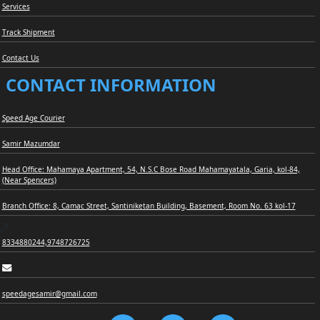
Services
Track Shipment
Contact Us
CONTACT INFORMATION
Speed Age Courier
Samir Mazumdar
Head Office: Mahamaya Apartment, 54, N.S.C Bose Road Mahamayatala, Garia, kol-84,
(Near Spencers)
Branch Office: 8, Camac Street, Santiniketan Building, Basement, Room No. 63 kol-17
8334880244,9748726725
speedagesamir@gmail.com