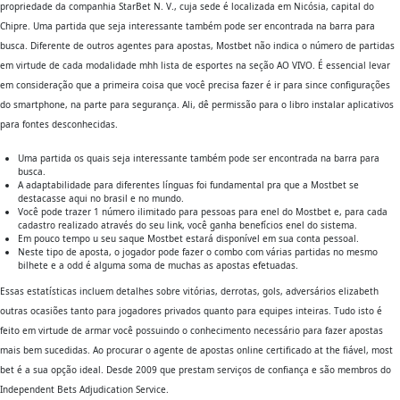
propriedade da companhia StarBet N. V., cuja sede é localizada em Nicósia, capital do
Chipre. Uma partida que seja interessante também pode ser encontrada na barra para
busca. Diferente de outros agentes para apostas, Mostbet não indica o número de partidas
em virtude de cada modalidade mhh lista de esportes na seção AO VIVO. É essencial levar
em consideração que a primeira coisa que você precisa fazer é ir para since configurações
do smartphone, na parte para segurança. Ali, dê permissão para o libro instalar aplicativos
para fontes desconhecidas.
Uma partida os quais seja interessante também pode ser encontrada na barra para
busca.
A adaptabilidade para diferentes línguas foi fundamental pra que a Mostbet se
destacasse aqui no brasil e no mundo.
Você pode trazer 1 número ilimitado para pessoas para enel do Mostbet e, para cada
cadastro realizado através do seu link, você ganha benefícios enel do sistema.
Em pouco tempo u seu saque Mostbet estará disponível em sua conta pessoal.
Neste tipo de aposta, o jogador pode fazer o combo com várias partidas no mesmo
bilhete e a odd é alguma soma de muchas as apostas efetuadas.
Essas estatísticas incluem detalhes sobre vitórias, derrotas, gols, adversários elizabeth
outras ocasiões tanto para jogadores privados quanto para equipes inteiras. Tudo isto é
feito em virtude de armar você possuindo o conhecimento necessário para fazer apostas
mais bem sucedidas. Ao procurar o agente de apostas online certificado at the fiável, most
bet é a sua opção ideal. Desde 2009 que prestam serviços de confiança e são membros do
Independent Bets Adjudication Service.