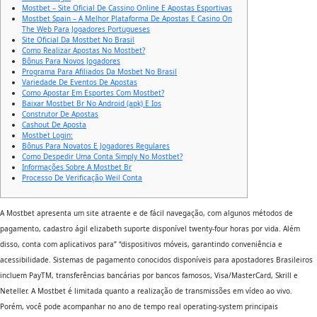
Mostbet – Site Oficial De Cassino Online E Apostas Esportivas
Mostbet Spain – A Melhor Plataforma De Apostas E Casino On
The Web Para Jogadores Portugueses
Site Oficial Da Mostbet No Brasil
Como Realizar Apostas No Mostbet?
Bônus Para Novos Jogadores
Programa Para Afiliados Da Mosbet No Brasil
Variedade De Eventos De Apostas
Como Apostar Em Esportes Com Mostbet?
Baixar Mostbet Br No Android (apk) E Ios
Construtor De Apostas
Cashout De Aposta
Mostbet Login:
Bônus Para Novatos E Jogadores Regulares
Como Despedir Uma Conta Simply No Mostbet?
Informações Sobre A Mostbet Br
Processo De Verificação Weil Conta
A Mostbet apresenta um site atraente e de fácil navegação, com algunos métodos de
pagamento, cadastro ágil elizabeth suporte disponível twenty-four horas por vida. Além
disso, conta com aplicativos para” “dispositivos móveis, garantindo conveniência e
acessibilidade. Sistemas de pagamento conocidos disponíveis para apostadores Brasileiros
incluem PayTM, transferências bancárias por bancos famosos, Visa/MasterCard, Skrill e
Neteller. A Mostbet é limitada quanto a realização de transmissões em vídeo ao vivo.
Porém, você pode acompanhar no ano de tempo real operating-system principais