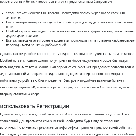
приветственный бонус и ворваться в игру с преумноженным банкроллом.
Чтобы скачать Мостбет на Android, необходимо пройти через более сложный
алгоритм.
После авторизации рекомендуем быстрый переход нему депозиту или заключению
пари.
Mostbet зеркало выглядит точно а же как же сама платформа казино, однако имеет
другое доменное имя.
Всегда, вывод на электронные кошельки происходит тут, в то время как банковские
переводы могут занять и рабочих дней.
Однако, как же у любой конторы, нет и недостатки, они стоит учитывать. Чем не менее,
Mostbet остается одним одного популярных выборов окружении игроков благодаря
всем надежным услугам. Мобильная версия сайта Мост Бет предлагает пользователям
адаптированный интерфейс, он идеально подходит усовершенство просмотра на
мобильных устройствах. Она определяет быстрое и поудобнее взаимодействие с
главным функциями БК, моими как регистрация, прохода в личный кабинетик и доступ
второму ставкам на спорт.
использовать Регистрации
Одним из недостатков данной букмекерской конторы многие считая отсутствие Live-
трансляций. Дли просмотра самих матчей необходимо будет ищете сторонние
источники. Но клиентам предлагается инфографика прямо на предпоследней события.
На следующее акционная программа букмекера способна конкурировать на российском