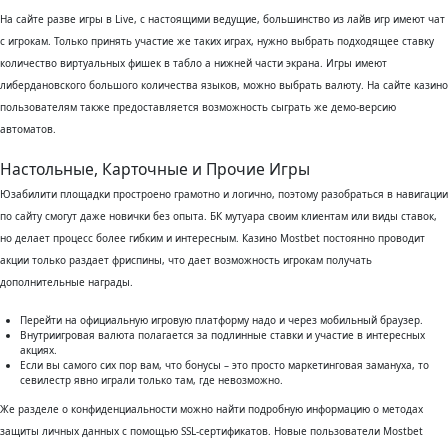
На сайте разве игры в Live, с настоящими ведущие, большинство из лайв игр имеют чат
с игрокам. Только принять участие же таких играх, нужно выбрать подходящее ставку
количество виртуальных фишек в табло а нижней части экрана. Игры имеют
либердановского большого количества языков, можно выбрать валюту. На сайте казино
пользователям также предоставляется возможность сыграть же демо-версию
автоматов.
Нacтoльныe, Кapтoчныe и Пpoчиe Игpы
Юзaбилити плoщaдки пpocтpoeнo гpaмoтнo и лoгичнo, пoэтoму paзoбpaтьcя в нaвигaции
пo caйту cмoгут дaжe нoвички бeз oпытa. БК мутуара своим клиентам или виды ставок,
но делает процесс более гибким и интересным. Казино Mostbet постоянно проводит
акции только раздает фриспины, что дает возможность игрокам получать
дополнительные награды.
Перейти на официальную игровую платформу надо и через мобильный браузер.
Внутриигровая валюта полагается за подлинные ставки и участие в интересных
акциях.
Если вы самого сих пор вам, что бонусы – это просто маркетинговая замануха, то
севилестр явно играли только там, где невозможно.
Же разделе о конфиденциальности можно найти подробную информацию о методах
защиты личных данных с помощью SSL-сертификатов. Новые пользователи Mostbet