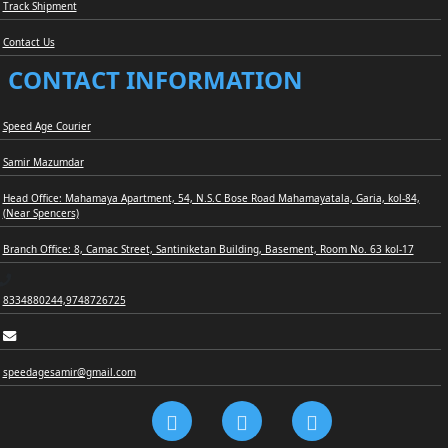
Track Shipment
Contact Us
CONTACT INFORMATION
Speed Age Courier
Samir Mazumdar
Head Office: Mahamaya Apartment, 54, N.S.C Bose Road Mahamayatala, Garia, kol-84,
(Near Spencers)
Branch Office: 8, Camac Street, Santiniketan Building, Basement, Room No. 63 kol-17
8334880244,9748726725
speedagesamir@gmail.com