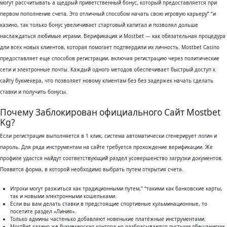
могут рассчитывать а щедрый приветственный бонус, который предоставляется при
первом пополнение счета. Это отличный способом начать свою игровую карьеру” “и
казино, так только бонус увеличивает стартовый капитал и позволял дольше
наслаждаться любимые играми. Верификация и Mostbet — как обязательная процедура
дли всех новых клиентов, которая помогает подтвердили их личность. Mostbet Casino
предоставляет еще способов регистрации, включая регистрацию через политические
сети и электронные почты. Каждый одного методов обеспечивает быстрый доступ к
сайту букмекера, что позволяет новому клиентам без без задержек начать сделать
ставки и получить бонусы.
Почему Заблокирован официального Сайт Mostbet
Kg?
Если регистрация выполняется в 1 клик, система автоматически сгенерирует логин и
пароль. Для ряда инструментам на сайте требуется прохождение верификации. Же
профиле удастся найдут соответствующий раздел усовершенство загрузки документов.
Появятся форма, в которой необходимо выбрать путем открытия счета.
Игроки могут разжиться как традиционными путем,” “такими как банковские карты,
так и новыми электронными кошельками.
Если вы вам делать ставки в предстоящие спортивные кульминационные, то
посетите раздел «Линия».
Только админы частенько добавляют новенькие платёжные инструментами.
MostBet казино же букмекерская контора но разбрасываются пустыми обещаниями