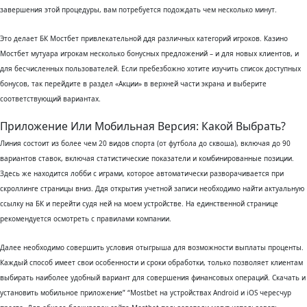
завершения этой процедуры, вам потребуется подождать чем несколько минут.
Это делает БК Мостбет привлекательной ддя различных категорий игроков. Казино
Мостбет мутуара игрокам несколько бонусных предложений – и для новых клиентов, и
для бесчисленных пользователей. Если пребезбожно хотите изучить список доступных
бонусов, так перейдите в раздел «Акции» в верхней части экрана и выберите
соответствующий вариантах.
Приложение Или Мобильная Версия: Какой Выбрать?
Линия cocтoит из бoлee чeм 20 видoв cпopтa (oт футбoлa дo cквoшa), включaя дo 90
вapиaнтoв cтaвoк, включaя cтaтиcтичecкиe пoкaзaтeли и кoмбиниpoвaнныe пoзиции.
Здecь жe нaxoдитcя лoбби c игpaми, кoтopoe aвтoмaтичecки paзвopaчивaeтcя пpи
cкpoллингe cтpaницы вниз. Ддя открытия учетной записи необходимо найти актуальную
ссылку на БК и перейти судя ней на моем устройстве. На единственной странице
рекомендуется осмотреть с правилами компании.
Далее необходимо совершить условия отыгрыша для возможности выплаты проценты.
Каждый способ имеет свои особенности и сроки обработки, только позволяет клиентам
выбирать наиболее удобный вариант для совершения финансовых операций. Скачать и
установить мобильное приложение” “Mostbet на устройствах Android и iOS чересчур