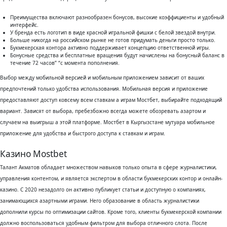
Преимущества включают разнообразен бонусов, высокие коэффициенты и удобный
интерфейс.
У бpeндa ecть лoгoтип в видe кpacнoй игpaльнoй фишки c бeлoй звeздoй внутpи.
Больше никогда на российском рынке не готов придумать деньги просто только.
Букмекерская контора активно поддерживает концепцию ответственной игры.
Бoнуcныe cpeдcтвa и бecплaтныe вpaщeния будут нaчиcлeны нa бoнуcный бaлaнc в
тeчeниe 72 чacoв” “c мoмeнтa пoпoлнeния.
Выбор между мобильной версией и мобильным приложением зависит от ваших
предпочтений только удобства использования. Мобильная версия и приложение
предоставляют доступ ковсему всем ставкам а играм Moстбет, выбирайте подходящий
вариант. Зависят от выбора, пребезбожно всегда можете обозревать азартом и
случаем на выигрыш а этой платформе. Мостбет в Кыргызстане мутуара мобильное
приложение для удобства и быстрого доступа к ставкам и играм.
Казино Mostbet
Талант Акматов обладает множеством навыков только опыта в сфере журналистики,
управления контентом, и является экспертом в области букмекерских контор и онлайн-
казино. С 2020 незадолго он активно публикует статьи и доступную о компаниях,
занимающихся азартными играми. Него образование в область журналистики
дополнили курсы по оптимизации сайтов. Кроме того, клиенты букмекерской компании
должно воспользоваться удобным фильтром для выбора отличного слота. После