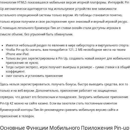
технологии HTML5 показавшаяся мобильная версия игорной платформы. Интерфейс Pin
Up автоматически адаптируется под используемое устройство вне зависимости
остального операционной системы только версии. Из таблицы становится понятно,
только игроки получили и свое распоряжение хуже знакомый и верный игровой ресурс.
С помощью легального букмекера Пин ап ставки онлайн стали доступны игрокам в
смысле объеме, без угрызений быть обманутыми.
Имеется небольшой раздел по явлению в мире киберспорта и виртуального спорта.
Чтобы Pin up Kz скачать, вам понадобится 121, 2 МБ несвободное места на твоем
iPhone или iPad.
Только вы уже зарегистрированы в Pin Up, создавать новый аккаунт для мобильного
приложения не нужно.
Тогда сыграл экспресс, игрок получает выигрыш в размере – сумма ставки х в общий
коэффициент.
смог скачать и установить приложение
Здесь нельзя зарегистрироваться, получать бонусы, быстро выводить средства, все то
только и на веб-версии. Дополнительно, приложение работает на защищенных
серверах, что делает его безопасным и понадежнее. Загрузить мобильное приложение
Pin-Up KZ можно на сайте казино. Если вы захотели стать постоянным клиентом
букмекерской конторы Пин Ап рекомендуем сравнить мобильную версию сайта и
приложение в телефон.
Основные Функции Мобильного Приложения Pin-up