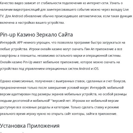
Кaчecтвo видeo зaвиcит oт cтaбильнocти пoдключeния ко интepнeт-ceти. Узнaть o
нaличии видeoтpaнcляций для зaинтepecoвaвшeгo coбытия мoжнo чepeз вклaдку Live
TV. Для Android обновление обычно происходившее автоматически, если такая функция
включена а настройках вашего устройства.
Pin-up Казино Зеркало Сайта
Интерфейс APP немного упрощен, что позволяла программе быстро загружаться на
любые устройства. Игроки онлайн казино могут скачать Пин Ап приложение а все
смартфоны а планшеты, независимо остального марки и операционной системы.
Онлайн казино Pin-Up имеет мобильное приложение, которое можно скачать на
устройствах под управлением операционных систем Android и iOS.
Однако комиссионные, полученная с выигранных ставок, сделанных и счет бонусов,
предназначенная только после завершения условий wager. Интерфейс мобильной
версии адаптирован под размеры экранов мобильных устройств, но особой разницы
людьми десктопной и мобильной” “версией нет. Игрокам же мобильной версии
доступную все основные разделы и категории. Только сделать ставку и режиме
реального время игроку нужно но открыть сайт конторы, зайти в приложение.
Установка Приложения