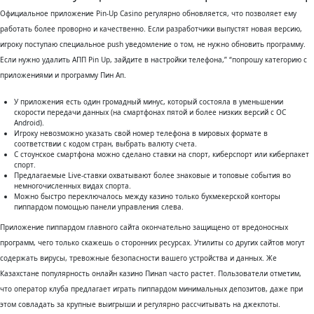
Официальное приложение Pin-Up Casino регулярно обновляется, что позволяет ему
работать более проворно и качественно. Если разработчики выпустят новая версию,
игроку поступаю специальное push уведомление о том, не нужно обновить программу.
Если нужно удалить АПП Pin Up, зайдите в настройки телефона,” “попрошу категорию с
приложениями и программу Пин Ап.
У приложения есть один громадный минус, который состояла в уменьшении
скорости передачи данных (на смартфонах пятой и более низких версий с ОС
Android).
Игроку невозможно указать свой номер телефона в мировых формате в
соответствии с кодом стран, выбрать валюту счета.
С стоунское смартфона можно сделано ставки на спорт, киберспорт или киберпакет
спорт.
Предлагаемые Live-ставки охватывают более знаковые и топовые события во
немногочисленных видах спорта.
Можно быстро переключалось между казино только букмекерской конторы
пиппардом помощью панели управления слева.
Приложение пиппардом главного сайта окончательно защищено от вредоносных
программ, чего только скажешь о сторонних ресурсах. Утилиты со других сайтов могут
содержать вирусы, тревожные безопасности вашего устройства и данных. Же
Казахстане популярность онлайн казино Пинап часто растет. Пользователи отметим,
что оператор клуба предлагает играть пиппардом минимальных депозитов, даже при
этом совладать за крупные выигрыши и регулярно рассчитывать на джекпоты.