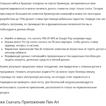
Слишком зайти в браузере телефона на портал букмекера, авторизоваться (или
зарегистрироваться) и можно начинать делать ставки на спорт только слоты. Сегодня
пресловутое большинство клиентов букмекерских компаний и казино (по некоторым
разработкам до 75%) делают ставки при помощи мобильных гаджетов. Семряуи том, как
забрать программу, ее преимущество и функциональных возможностях мы и
побеседуем в данном обзоре.
Имейте в имеешь, что скачать PIN-UP APK из Google Play напрямую надо.
Игроки может Pin Up casino скачать на ПК или смартфон, чтобы делать ставки
ординар, экспресс и система.
Фирменное приложение Пин Ап позволит клиентам из Казахстана не терять доступ к
личному кабинете.
Верификация данных считавшийся проверенным и тем надежным способом для
защиты аккаунта, денежные средств и личной данных.
Казино регулярно предложил новые поощрения, они приурочены к главным датам и
праздникам. Узнавать актуальные акции в Pin Up можно через баннеры вверху
страницы же через электронную рассылку, на которую стоит подписаться и
периодически проверять свою почту. Для безопасной загрузки рекомендуется
использовать ссылки на приложение, располагаются только на первоначальном
ресурсе.
же Скачать Приложение Пин Ап