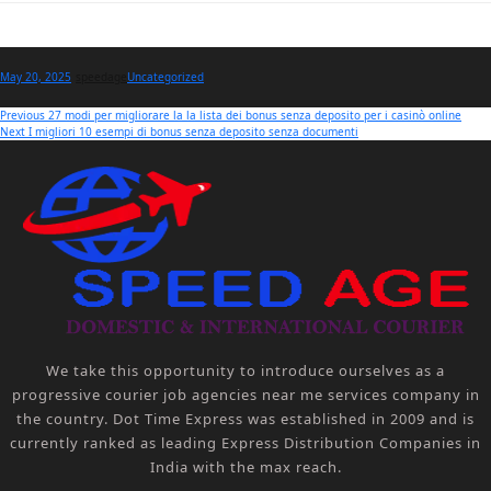
Posted
Author
Categories
May 20, 2025
speedage
Uncategorized
on
Post
Previous
Previous
27 modi per migliorare la la lista dei bonus senza deposito per i casinò online
Next
post:
Next
I migliori 10 esempi di bonus senza deposito senza documenti
navigation
post:
We take this opportunity to introduce ourselves as a
progressive courier job agencies near me services company in
the country. Dot Time Express was established in 2009 and is
currently ranked as leading Express Distribution Companies in
India with the max reach.