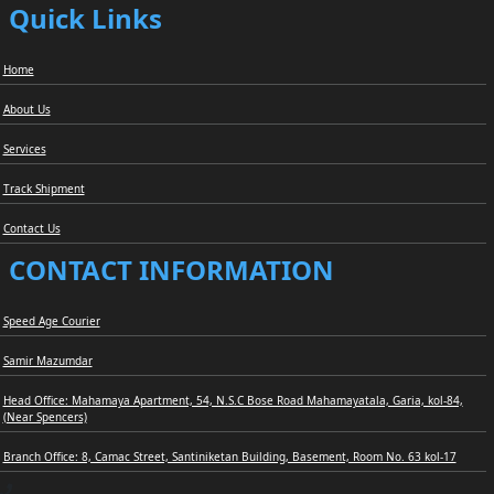
Quick Links
Home
About Us
Services
Track Shipment
Contact Us
CONTACT INFORMATION
Speed Age Courier
Samir Mazumdar
Head Office: Mahamaya Apartment, 54, N.S.C Bose Road Mahamayatala, Garia, kol-84,
(Near Spencers)
Branch Office: 8, Camac Street, Santiniketan Building, Basement, Room No. 63 kol-17