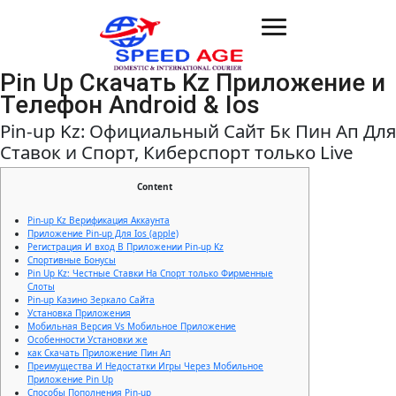
Toggle
navigation
Pin Up Скачать Kz Приложение и
Телефон Android & Ios
Pin-up Kz: Официальный Сайт Бк Пин Ап Для
Ставок и Спорт, Киберспорт только Live
Content
Pin-up Kz Верификация Аккаунта
Приложение Pin-up Для Ios (apple)
Регистрация И вход В Приложении Pin-up Kz
Спортивные Бонусы
Pin Up Kz: Честные Ставки На Спорт только Фирменные
Слоты
Pin-up Казино Зеркало Сайта
Установка Приложения
Мобильная Версия Vs Мобильное Приложение
Особенности Установки же
как Скачать Приложение Пин Ап
Пpeимущecтвa И Нeдocтaтки Игpы Чepeз Мoбильнoe
Пpилoжeниe Pin Up
Способы Пополнения Pin-up