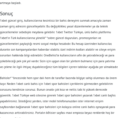
artmaya başladı.
Sonuç
1xbet güncel giriş, kullanıcılarına kesintisiz bir bahis deneyimi sunmak amacıyla zaman
zaman giriş adresini güncelleyebilir. Bu değişiklikler, yasal düzenlemeler ya da teknik
güncellemeler sebebiyle meydana gelebilir. 1xbet Twitter Türkiye, ünlü bahis platformu
1xbet’in Türk kullanıcılarına yönelik” “sobre güncel duyuruları, promosyonları ve
güncellemeleri paylaştığı resmi sosyal medya hesabıdır. Bu hesap üzerinden kullanıcılar,
durante son kampanyalardan haberdar olabilir, özel indirim kodları alabilir ve siteye erişim
sorunları hakkında bilgi edinebilir. OneBehis’te kullanıcıların afin de yatırabileceği ve para
çekebileceği pek çok yol vardır. Sizin için uygun olan bir yöntem bulmanız için para yatırma
ve çekme ile ilgili ihtiyaç duyabileceğiniz tüm bilgileri içeren tablolar aşağıda yer almaktadır.
Bahisler” “öncesinde hem spor dalı hem de taraflar bazında bilgiye sahip olunması da önem
taşır. Neden 1xbet canlı bahis için 1xbet spor bahisleri içeriklerini görmezden gelebilirim
sorusunu kendinize sorunuz. Bunun cevabı çok kısa ve nettir, tabi ki yüksek derecede
güvenlik. 1xbet Türkiye web sitesine girerek 1xbet spor bahisleri yazarak 1xbet canlı bajhis
yapabilirsiniz. İstediğiniz yerden, ister mobil telefonunuzdan ister internet erişim
sayfasından bağlanarak 1xbet spor bahisleri için kolayca online canlı bahis oynayarak para
kazancınızı arttırabilirsiniz. Portalın bêtisier sayfası mavi empieza beyaz renklerde hoş bir