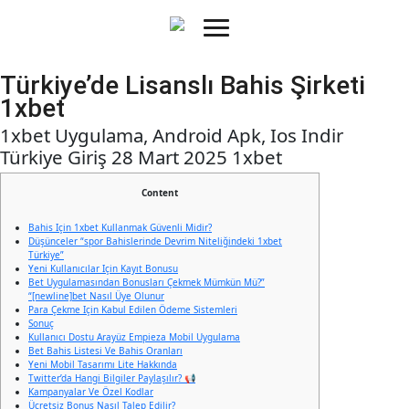
Toggle
navigation
Türkiye’de Lisanslı Bahis Şirketi
1xbet
1xbet Uygulama, Android Apk, Ios Indir
Türkiye Giriş 28 Mart 2025 1xbet
Content
Bahis Için 1xbet Kullanmak Güvenli Midir?
Düşünceler “spor Bahislerinde Devrim Niteliğindeki 1xbet
Türkiye”
Yeni Kullanıcılar Için Kayıt Bonusu
Bet Uygulamasından Bonusları Çekmek Mümkün Mü?”
“[newline]bet Nasıl Üye Olunur
Para Çekme Için Kabul Edilen Ödeme Sistemleri
Sonuç
Kullanıcı Dostu Arayüz Empieza Mobil Uygulama
Bet Bahis Listesi Ve Bahis Oranları
Yeni Mobil Tasarımı Lite Hakkında
Twitter’da Hangi Bilgiler Paylaşılır? 📢
Kampanyalar Ve Özel Kodlar
Ücretsiz Bonus Nasıl Talep Edilir?