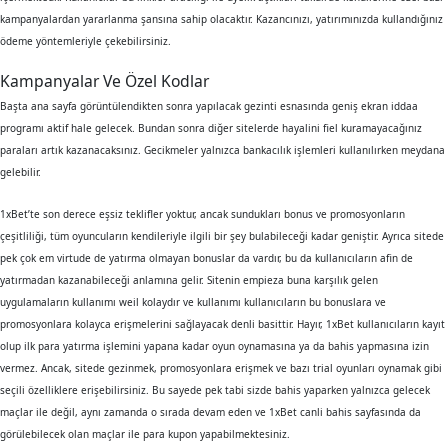
kampanyalardan yararlanma şansına sahip olacaktır. Kazancınızı, yatırımınızda kullandığınız
ödeme yöntemleriyle çekebilirsiniz.
Kampanyalar Ve Özel Kodlar
Başta ana sayfa görüntülendikten sonra yapılacak gezinti esnasında geniş ekran iddaa
programı aktif hale gelecek. Bundan sonra diğer sitelerde hayalini fiel kuramayacağınız
paraları artık kazanacaksınız. Gecikmeler yalnızca bankacılık işlemleri kullanılırken meydana
gelebilir.
1xBet’te son derece eşsiz teklifler yoktur, ancak sundukları bonus ve promosyonların
çeşitliliği, tüm oyuncuların kendileriyle ilgili bir şey bulabileceği kadar geniştir. Ayrıca sitede
pek çok em virtude de yatırma olmayan bonuslar da vardır, bu da kullanıcıların afin de
yatırmadan kazanabileceği anlamına gelir. Sitenin empieza buna karşılık gelen
uygulamaların kullanımı weil kolaydır ve kullanımı kullanıcıların bu bonuslara ve
promosyonlara kolayca erişmelerini sağlayacak denli basittir. Hayır, 1xBet kullanıcıların kayıt
olup ilk para yatırma işlemini yapana kadar oyun oynamasına ya da bahis yapmasına izin
vermez. Ancak, sitede gezinmek, promosyonlara erişmek ve bazı trial oyunları oynamak gibi
seçili özelliklere erişebilirsiniz. Bu sayede pek tabi sizde bahis yaparken yalnızca gelecek
maçlar ile değil, aynı zamanda o sırada devam eden ve 1xBet canli bahis sayfasında da
görülebilecek olan maçlar ile para kupon yapabilmektesiniz.