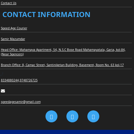
Contact Us
CONTACT INFORMATION
Speed Age Courier
Samir Mazumdar
Head Office: Mahamaya Apartment, 54, N.S.C Bose Road Mahamayatala, Garia, kol-84,
(Near Spencers)
Branch Office: 8, Camac Street, Santiniketan Building, Basement, Room No. 63 kol-17
8334880244,9748726725
speedagesamir@gmail.com