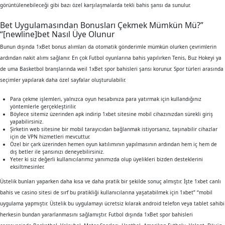
görüntülenebileceği gibi bazı özel karşılaşmalarda tekli bahis şansı da sunulur.
Bet Uygulamasından Bonusları Çekmek Mümkün Mü?”
“[newline]bet Nasıl Üye Olunur
Bunun dışında 1xBet bonus alımları da otomatik gönderimle mümkün olurken çevrimlerin
ardından nakit alımı sağlanır. En çok Futbol oyunlarına bahis yapılırken Tenis, Buz Hokeyi ya
de uma Basketbol branşlarında weil 1xBet spor bahisleri şansı korunur. Spor türleri arasında
seçimler yapılarak daha özel sayfalar oluşturulabilir.
Para çekme işlemleri, yalnızca oyun hesabınıza para yatırmak için kullandığınız
yöntemlerle gerçekleştirilir.
Böylece sitemiz üzerinden apk indirip 1xbet sitesine mobil cihazınızdan sürekli giriş
yapabilirsiniz.
Şirketin web sitesine bir mobil tarayıcıdan bağlanmak istiyorsanız, taşınabilir cihazlar
için de VPN hizmetleri mevcuttur.
Özel bir çark üzerinden hemen oyun katılımının yapılmasının ardından hem iç hem de
dış betler ile şansınızı deneyebilirsiniz.
Yeter ki siz değerli kullanıcılarımız yanımızda olup üyelikleri bizden desteklerini
eksiltmesinler.
Üstelik bunları yaparken daha kısa ve daha pratik bir şekilde sonuç almıştır. İşte 1xbet canlı
bahis ve casino sitesi de sırf bu pratikliği kullanıcılarına yaşatabilmek için 1xbet” “mobil
uygulama yapmıştır. Üstelik bu uygulamayı ücretsiz kılarak android telefon veya tablet sahibi
herkesin bundan yararlanmasını sağlamıştır. Futbol dışında 1xBet spor bahisleri