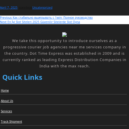
Posted
Author
Categories
April 7, 2025
speedage
Uncategorized
on
Post
Previous
Previous
Как стабильно выигрывать с 1win: Полное руководство
Next
post:
Next
En İyi Slot Siteleri 2025 Güvenilir Sitelerde Slot Oyna
navigation
post:
We take this opportunity to introduce ourselves as a
progressive courier job agencies near me services company in
the country. Dot Time Express was established in 2009 and is
currently ranked as leading Express Distribution Companies in
India with the max reach.
Quick Links
Home
About Us
Services
Track Shipment