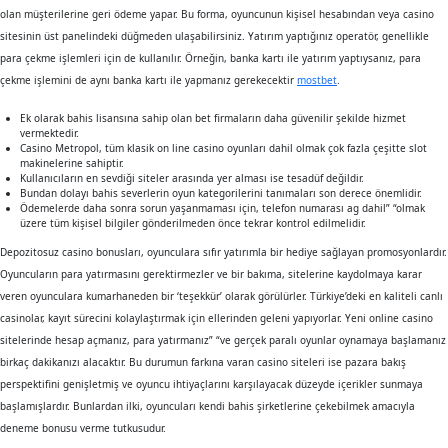
olan müşterilerine geri ödeme yapar. Bu forma, oyuncunun kişisel hesabından veya casino
sitesinin üst panelindeki düğmeden ulaşabilirsiniz. Yatırım yaptığınız operatör, genellikle
para çekme işlemleri için de kullanılır. Örneğin, banka kartı ile yatırım yaptıysanız, para
çekme işlemini de aynı banka kartı ile yapmanız gerekecektir
mostbet
.
Ek olarak bahis lisansına sahip olan bet firmaların daha güvenilir şekilde hizmet
vermektedir.
Casino Metropol, tüm klasik on line casino oyunları dahil olmak çok fazla çeşitte slot
makinelerine sahiptir.
Kullanıcıların en sevdiği siteler arasında yer alması ise tesadüf değildir.
Bundan dolayı bahis severlerin oyun kategorilerini tanımaları son derece önemlidir.
Ödemelerde daha sonra sorun yaşanmaması için, telefon numarası ag dahil” “olmak
üzere tüm kişisel bilgiler gönderilmeden önce tekrar kontrol edilmelidir.
Depozitosuz casino bonusları, oyunculara sıfır yatırımla bir hediye sağlayan promosyonlardır.
Oyuncuların para yatırmasını gerektirmezler ve bir bakıma, sitelerine kaydolmaya karar
veren oyunculara kumarhaneden bir ‘teşekkür’ olarak görülürler. Türkiye’deki en kaliteli canlı
casinolar, kayıt sürecini kolaylaştırmak için ellerinden geleni yapıyorlar. Yeni online casino
sitelerinde hesap açmanız, para yatırmanız” “ve gerçek paralı oyunlar oynamaya başlamanız
birkaç dakikanızı alacaktır. Bu durumun farkına varan casino siteleri ise pazara bakış
perspektifini genişletmiş ve oyuncu ihtiyaçlarını karşılayacak düzeyde içerikler sunmaya
başlamışlardır. Bunlardan ilki, oyuncuları kendi bahis şirketlerine çekebilmek amacıyla
deneme bonusu verme tutkusudur.