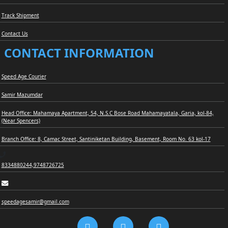
Track Shipment
Contact Us
CONTACT INFORMATION
Speed Age Courier
Samir Mazumdar
Head Office: Mahamaya Apartment, 54, N.S.C Bose Road Mahamayatala, Garia, kol-84,
(Near Spencers)
Branch Office: 8, Camac Street, Santiniketan Building, Basement, Room No. 63 kol-17
8334880244,9748726725
speedagesamir@gmail.com