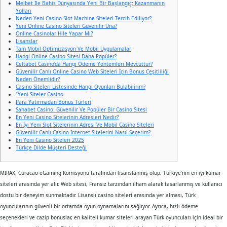
Melbet Ile Bahis Dünyasında Yeni Bir Başlangıç: Kazanmanın
Yolları
Neden Yeni Casino Slot Machine Siteleri Tercih Ediliyor?
Yeni Online Casino Siteleri Güvenilir Una?
Online Casinolar Hile Yapar Mı?
Lisanslar
Tam Mobil Optimizasyon Ve Mobil Uygulamalar
Hangi Online Casino Sitesi Daha Popüler?
Celtabet Casino’da Hangi Ödeme Yöntemleri Mevcuttur?
Güvenilir Canlı Online Casino Web Siteleri İçin Bonus Çeşitliliği
Neden Önemlidir?
Casino Siteleri Listesinde Hangi Oyunları Bulabilirim?
“Yeni Siteler Casino
Para Yatırmadan Bonus Türleri
Sahabet Casino: Güvenilir Ve Popüler Bir Casino Sitesi
En Yeni Casino Sitelerinin Adresleri Nedir?
En İyi Yeni Slot Sitelerinin Adresi Ve Mobil Casino Siteleri
Güvenilir Canlı Casino Internet Sitelerini Nasıl Seçerim?
En Yeni Casino Siteleri 2025
Türkçe Dilde Müşteri Desteği
MIRAX, Curacao eGaming Komisyonu tarafından lisanslanmış olup, Türkiye’nin en iyi kumar
siteleri arasında yer alır. Web sitesi, Fransız tarzından ilham alarak tasarlanmış ve kullanıcı
dostu bir deneyim sunmaktadır. Lisanslı casino siteleri arasında yer alması, Türk
oyuncularının güvenli bir ortamda oyun oynamalarını sağlıyor. Ayrıca, hızlı ödeme
seçenekleri ve cazip bonuslar, en kaliteli kumar siteleri arayan Türk oyuncuları için ideal bir