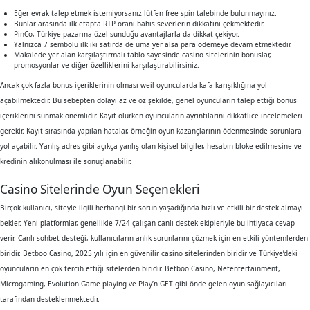
Eğer evrak talep etmek istemiyorsanız lütfen free spin talebinde bulunmayınız.
Bunlar arasında ilk etapta RTP oranı bahis severlerin dikkatini çekmektedir.
PinCo, Türkiye pazarına özel sunduğu avantajlarla da dikkat çekiyor.
Yalnızca 7 sembolü ilk iki satırda de uma yer alsa para ödemeye devam etmektedir.
Makalede yer alan karşılaştırmalı tablo sayesinde casino sitelerinin bonuslar,
promosyonlar ve diğer özelliklerini karşılaştırabilirsiniz.
Ancak çok fazla bonus içeriklerinin olması weil oyuncularda kafa karışıklığına yol
açabilmektedir. Bu sebepten dolayı az ve öz şekilde, genel oyuncuların talep ettiği bonus
içeriklerini sunmak önemlidir. Kayıt olurken oyuncuların ayrıntılarını dikkatlice incelemeleri
gerekir. Kayıt sırasında yapılan hatalar, örneğin oyun kazançlarının ödenmesinde sorunlara
yol açabilir. Yanlış adres gibi açıkça yanlış olan kişisel bilgiler, hesabın bloke edilmesine ve
kredinin alıkonulması ile sonuçlanabilir.
Casino Sitelerinde Oyun Seçenekleri
Birçok kullanıcı, siteyle ilgili herhangi bir sorun yaşadığında hızlı ve etkili bir destek almayı
bekler. Yeni platformlar, genellikle 7/24 çalışan canlı destek ekipleriyle bu ihtiyaca cevap
verir. Canlı sohbet desteği, kullanıcıların anlık sorunlarını çözmek için en etkili yöntemlerden
biridir. Betboo Casino, 2025 yılı için en güvenilir casino sitelerinden biridir ve Türkiye’deki
oyuncuların en çok tercih ettiği sitelerden biridir. Betboo Casino, Netentertainment,
Microgaming, Evolution Game playing ve Play’n GET gibi önde gelen oyun sağlayıcıları
tarafından desteklenmektedir.