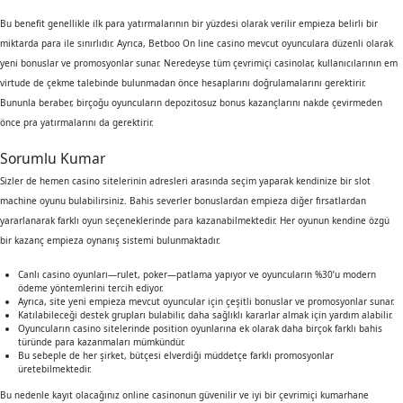
Bu benefit genellikle ilk para yatırmalarının bir yüzdesi olarak verilir empieza belirli bir
miktarda para ile sınırlıdır. Ayrıca, Betboo On line casino mevcut oyunculara düzenli olarak
yeni bonuslar ve promosyonlar sunar. Neredeyse tüm çevrimiçi casinolar, kullanıcılarının em
virtude de çekme talebinde bulunmadan önce hesaplarını doğrulamalarını gerektirir.
Bununla beraber, birçoğu oyuncuların depozitosuz bonus kazançlarını nakde çevirmeden
önce pra yatırmalarını da gerektirir.
Sorumlu Kumar
Sizler de hemen casino sitelerinin adresleri arasında seçim yaparak kendinize bir slot
machine oyunu bulabilirsiniz. Bahis severler bonuslardan empieza diğer fırsatlardan
yararlanarak farklı oyun seçeneklerinde para kazanabilmektedir. Her oyunun kendine özgü
bir kazanç empieza oynanış sistemi bulunmaktadır.
Canlı casino oyunları—rulet, poker—patlama yapıyor ve oyuncuların %30’u modern
ödeme yöntemlerini tercih ediyor.
Ayrıca, site yeni empieza mevcut oyuncular için çeşitli bonuslar ve promosyonlar sunar.
Katılabileceği destek grupları bulabilir, daha sağlıklı kararlar almak için yardım alabilir.
Oyuncuların casino sitelerinde position oyunlarına ek olarak daha birçok farklı bahis
türünde para kazanmaları mümkündür.
Bu sebeple de her şirket, bütçesi elverdiği müddetçe farklı promosyonlar
üretebilmektedir.
Bu nedenle kayıt olacağınız online casinonun güvenilir ve iyi bir çevrimiçi kumarhane