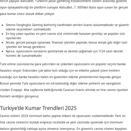
tercih yapıyor. KatsuBet, Türklerin yasal gambling establishment siteleri arasında güvenle
oyun oynayabileceği bir platform sunuyor. KatsuBet, 7. 000’den fazla oyun sunan bir gerçek
para kumar sitesi olarak dikkat çekiyor.
Sitenin Fanghiglia Gaming Authority tarafından verilen lisansı bulunmaktadır ve güvenli
ödeme seçenekleri sunmaktadır.
En boy çıkan oyunlar, en yeni casino slot sitelerinde bulunan yenilikçi ve popüler slot
oyunlarıdır.
Ancak, gerçek parayla oynamak, finansal işlemler yapmak, bonus almak gibi diğer tüm
işlemler bir hesap gerektirir.
Ayrıca, oyuncuların sorularını yanıtlamak ve destek sağlamak için 7/24 canlı destek
hizmeti de sunulmaktadır.
Türk online casinolarına para yatırırken ve çekerken oyuncuların en popüler seçimi banka
havalesi oluyor. Eskisinden çok daha hızlı olduğu için ve elbette yüksek işlem limitleri
sunduğu için banka havalesi halen en güvenilen ödeme yöntemlerinin başında geliyor.
Bunun yanında Türk oyuncuların en sık kullandığı diğer ödeme yöntemi ise navigation
cüzdan Ecopayz. Ana sayfasına baktığımızda Curacao lisansı altında on line casino oyunlari
hizmeti verdiğini görüyoruz.
Türkiye’de Kumar Trendleri 2025
Casino siteleri 2024 minimum bahis yapma imkanı ile oyuncuları cezbetmektedir. Yeni on
line casino sitelerini bulduk empieza inceledik ve yeni casinoda oynamak için minimum
bahsin gösterildiği tabloya aşina olmanızı öneriyoruz. En güvenilir casino siteleri kayıpları